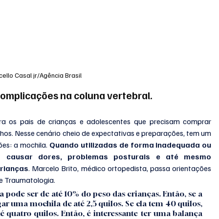
ello Casal jr/Agência Brasil
omplicações na coluna vertebral.
a os pais de crianças e adolescentes que precisam comprar 
ilhos. Nesse cenário cheio de expectativas e preparações, tem um 
es: a mochila. 
Quando utilizadas de forma inadequada ou 
 causar dores, problemas posturais e até mesmo 
crianças
. Marcelo Brito, médico ortopedista, passa orientações 
 e Traumatologia. 
 pode ser de até 10% do peso das crianças. Então, se a 
ar uma mochila de até 2,5 quilos. Se ela tem 40 quilos, 
 quatro quilos. Então, é interessante ter uma balança 