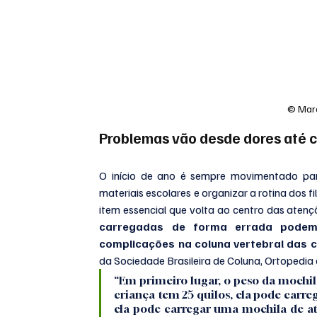
© Marc
Problemas vão desde dores até c
O início de ano é sempre movimentado par
materiais escolares e organizar a rotina dos f
item essencial que volta ao centro das atençõ
carregadas de forma errada podem
complicações na coluna vertebral das 
da Sociedade Brasileira de Coluna, Ortopedia
“Em primeiro lugar, o peso da mochila
criança tem 25 quilos, ela pode carreg
ela pode carregar uma mochila de até