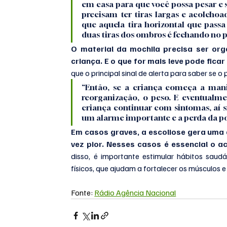
em casa para que você possa pesar e 
precisam ter tiras largas e acolchoad
que aquela tira horizontal que pass
duas tiras dos ombros é fechando no p
O material da mochila precisa ser org
criança. E o que for mais leve pode fica
que o principal sinal de alerta para saber se o
“Então, se a criança começa a manife
reorganização, o peso. E eventualme
criança continuar com sintomas, aí 
um alarme importante e a perda da pos
Em casos graves, a escoliose gera uma 
vez pior. Nesses casos é essencial o
disso, é importante estimular hábitos saudá
físicos, que ajudam a fortalecer os músculos 
Fonte: 
Rádio Agência Nacional