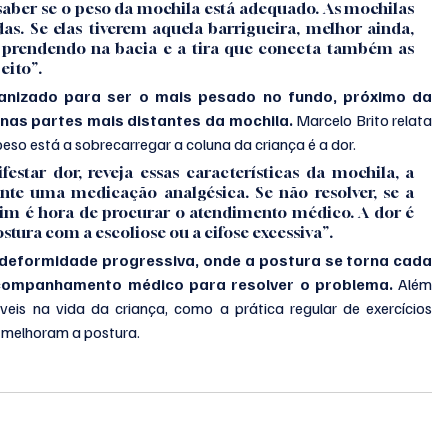
saber se o peso da mochila está adequado. As mochilas 
as. Se elas tiverem aquela barrigueira, melhor ainda, 
a prendendo na bacia e a tira que conecta também as 
eito”.
anizado para ser o mais pesado no fundo, próximo da 
r nas partes mais distantes da mochila. 
Marcelo Brito relata 
 peso está a sobrecarregar a coluna da criança é a dor. 
star dor, reveja essas características da mochila, a 
nte uma medicação analgésica. Se não resolver, se a 
sim é hora de procurar o atendimento médico. A dor é 
tura com a escoliose ou a cifose excessiva”. 
deformidade progressiva, onde a postura se torna cada 
 acompanhamento médico para resolver o problema.
 Além 
veis na vida da criança, como a prática regular de exercícios 
e melhoram a postura.