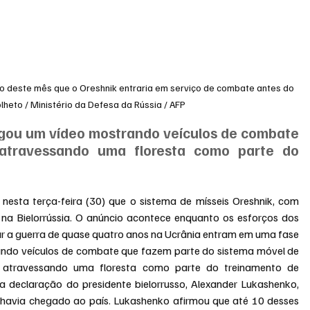
ício deste mês que o Oreshnik entraria em serviço de combate antes do 
olheto / Ministério da Defesa da Rússia / AFP
lgou um vídeo mostrando veículos de combate 
atravessando uma floresta como parte do 
 nesta terça-feira (30) que o sistema de mísseis Oreshnik, com 
 na Bielorrússia. O anúncio acontece enquanto os esforços dos 
r a guerra de quase quatro anos na Ucrânia entram em uma fase 
rando veículos de combate que fazem parte do sistema móvel de 
io atravessando uma floresta como parte do treinamento de 
 declaração do presidente bielorrusso, Alexander Lukashenko, 
k havia chegado ao país. Lukashenko afirmou que até 10 desses 