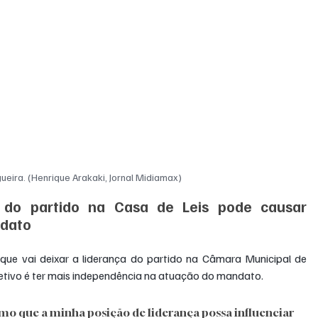
eira. (Henrique Arakaki, Jornal Midiamax)
 do partido na Casa de Leis pode causar 
ndato
O vereador Maicon Nogueira (PP) anunciou que vai deixar a liderança do partido na Câmara Municipal de 
jetivo é ter mais independência na atuação do mandato.
emo que a minha posição de liderança possa influenciar 