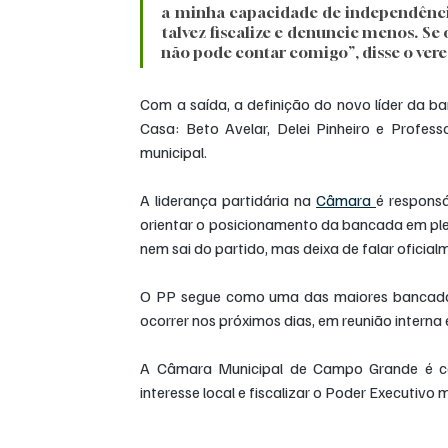
a minha capacidade de independênc
talvez fiscalize e denuncie menos. Se 
não pode contar comigo”, disse o vere
Com a saída, a definição do novo líder da ba
Casa: Beto Avelar, Delei Pinheiro e Profess
municipal.
A liderança partidária na 
Câmara 
é responsá
orientar o posicionamento da bancada em ple
nem sai do partido, mas deixa de falar oficia
O PP segue como uma das maiores bancadas
ocorrer nos próximos dias, em reunião interna
A Câmara Municipal de Campo Grande é com
interesse local e fiscalizar o Poder Executivo m