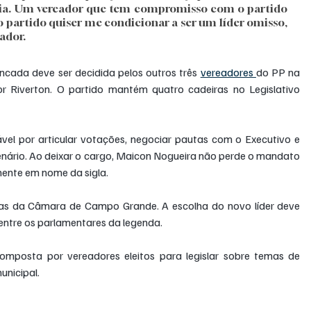
ia. Um vereador que tem compromisso com o partido 
o partido quiser me condicionar a ser um líder omisso, 
ador.
ncada deve ser decidida pelos outros três 
vereadores 
do PP na 
or Riverton. O partido mantém quatro cadeiras no Legislativo 
vel por articular votações, negociar pautas com o Executivo e 
nário. Ao deixar o cargo, Maicon Nogueira não perde o mandato 
lmente em nome da sigla.
 da Câmara de Campo Grande. A escolha do novo líder deve 
 entre os parlamentares da legenda.
posta por vereadores eleitos para legislar sobre temas de 
unicipal.