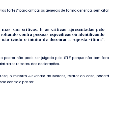
s fortes” para criticar os generais de forma genérica, sem citar 
 mas sim críticas. E as críticas apresentadas pelo 
voltando contra pessoas específicas ou identificando 
não tendo o intuito de desonrar a suposta vítima”, 
pastor não pode ser julgado pelo STF porque não tem foro 
alafaia se retratou das declarações.
sa, o ministro Alexandre de Moraes, relator do caso, poderá 
cia contra o pastor.