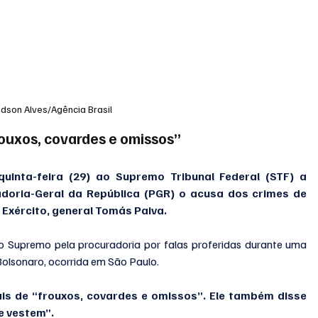
dson Alves/Agência Brasil
ouxos, covardes e omissos”
uinta-feira (29) ao Supremo Tribunal Federal (STF) a 
adoria-Geral da República (PGR) o acusa dos crimes de 
 Exército, general Tomás Paiva. 
 Supremo pela procuradoria por falas proferidas durante uma 
Bolsonaro, ocorrida em São Paulo.
is de “frouxos, covardes e omissos”. Ele também disse 
e vestem”.