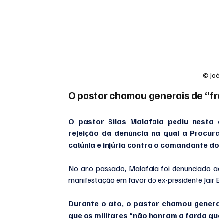
© Joé
O pastor chamou generais de “fr
O pastor Silas Malafaia pediu nesta q
rejeição da denúncia na qual a Procur
calúnia e injúria contra o comandante do
No ano passado, Malafaia foi denunciado ao
manifestação em favor do ex-presidente Jair 
Durante o ato, o pastor chamou genera
que os militares “não honram a farda qu