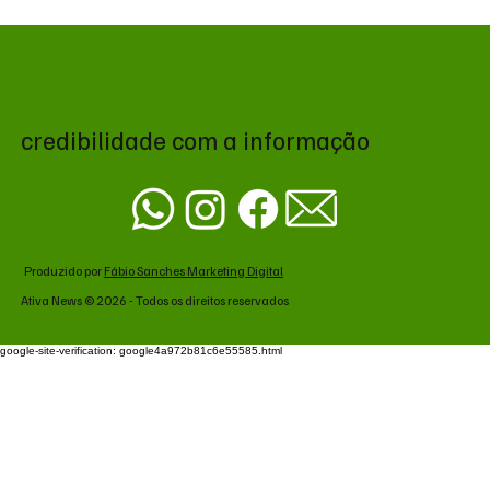
MS renova contrato de R$ 10,2 milhões
para atendimentos de hemodiálise em
Ponta Porã
credibilidade com a informação
Produzido por
Fábio Sanches Marketing Digital
Ativa News © 2026 - Todos os direitos reservados
google-site-verification: google4a972b81c6e55585.html