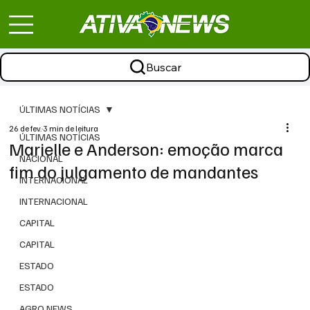
Buscar
ÚLTIMAS NOTÍCIAS
26 de fev.
3 min de leitura
ÚLTIMAS NOTÍCIAS
Marielle e Anderson: emoção marca
NACIONAL
fim do julgamento de mandantes
INTERNACIONAL
INTERNACIONAL
CAPITAL
CAPITAL
ESTADO
ESTADO
AGRO NEWS