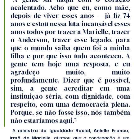
acalentado. Acho que eu, como mãe, 
depois de viver esses anos — já fiz 74 
anos e estou nessa luta incansável esses 
anos todos por trazer a Marielle, trazer 
o Anderson, trazer esse legado, para 
que o mundo saiba quem foi a minha 
filha e por que isso tudo aconteceu. A 
gente tem hoje uma resposta, e eu 
agradeço muito, muito 
profundamente. Dizer que é possível, 
sim, a gente acreditar em uma 
instituição séria, com dignidade, com 
respeito, com uma democracia plena. 
Porque, se não fosse isso, nós também 
não estaríamos aqui."
 A 
ministra da Igualdade Racial, Anielle Franco, 
irmã de Marielle
, afirmou que a condenação é um 