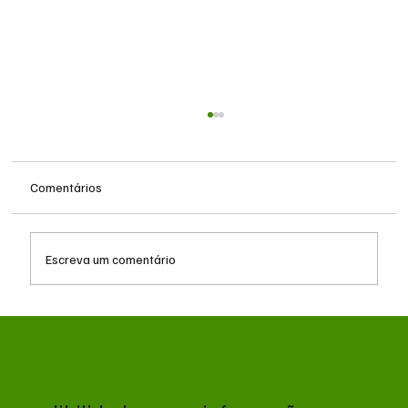
Comentários
Escreva um comentário
Decisão judicial obriga Polícia Militar a
remover canil e suspender treinos com gás
no Batalhão de Choque