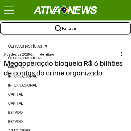
Buscar
ÚLTIMAS NOTÍCIAS
5 de dez. de 2025
1 min de leitura
ÚLTIMAS NOTÍCIAS
Megaoperação bloqueia R$ 6 bilhões
NACIONAL
de contas do crime organizado
INTERNACIONAL
INTERNACIONAL
CAPITAL
CAPITAL
ESTADO
ESTADO
AGRO NEWS