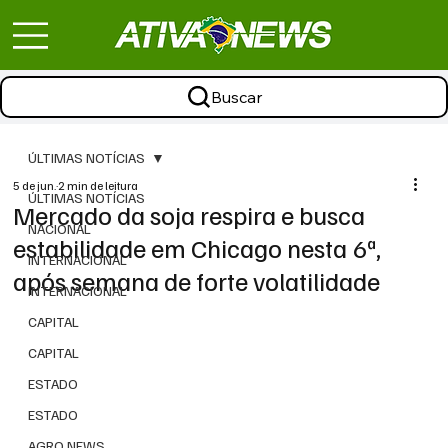
Buscar
ÚLTIMAS NOTÍCIAS
5 de jun.
2 min de leitura
ÚLTIMAS NOTÍCIAS
Mercado da soja respira e busca
NACIONAL
estabilidade em Chicago nesta 6ª,
INTERNACIONAL
após semana de forte volatilidade
INTERNACIONAL
CAPITAL
CAPITAL
ESTADO
ESTADO
AGRO NEWS