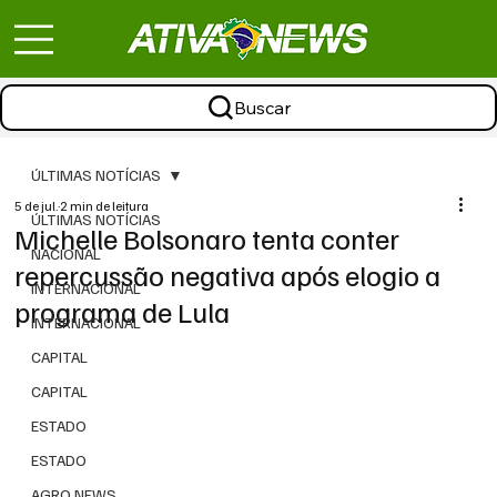
Buscar
ÚLTIMAS NOTÍCIAS
5 de jul.
2 min de leitura
ÚLTIMAS NOTÍCIAS
Michelle Bolsonaro tenta conter
NACIONAL
repercussão negativa após elogio a
INTERNACIONAL
programa de Lula
INTERNACIONAL
CAPITAL
CAPITAL
ESTADO
ESTADO
AGRO NEWS