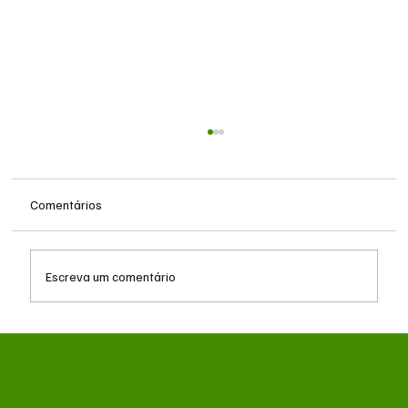
Comentários
Escreva um comentário
Reforma Tributária: empresas iniciam fase
de testes com exibição de IBS e CBS nas
notas fiscais