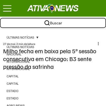
Buscar
ÚLTIMAS NOTÍCIAS
27 de mai.
2 min de leitura
ÚLTIMAS NOTÍCIAS
Milho fecha em baixa pela 5ª sessão
NACIONAL
consecutiva em Chicago; B3 sente
INTERNACIONAL
pressão da safrinha
INTERNACIONAL
CAPITAL
CAPITAL
ESTADO
ESTADO
AGRO NEWS