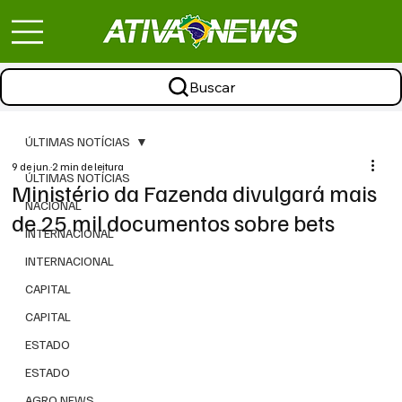
Buscar
ÚLTIMAS NOTÍCIAS
9 de jun.
2 min de leitura
ÚLTIMAS NOTÍCIAS
Ministério da Fazenda divulgará mais
NACIONAL
de 25 mil documentos sobre bets
INTERNACIONAL
INTERNACIONAL
CAPITAL
CAPITAL
ESTADO
ESTADO
AGRO NEWS