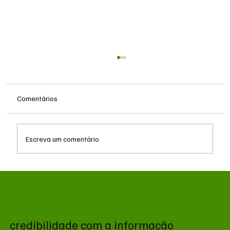
Comentários
Escreva um comentário
MS renova contrato de R$ 10,2 milhões
para atendimentos de hemodiálise em
Ponta Porã
credibilidade com a informação