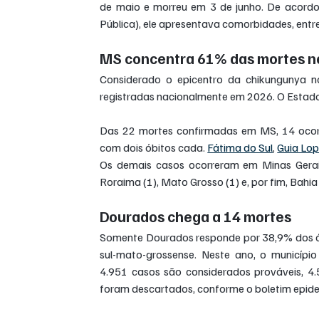
de maio e morreu em 3 de junho. De acord
Pública), ele apresentava comorbidades, entre 
MS concentra 61% das mortes no
Considerado o epicentro da chikungunya n
registradas nacionalmente em 2026. O Estad
Das 22 mortes confirmadas em MS, 14 oco
com dois óbitos cada. 
Fátima do Sul
, 
Guia Lo
Os demais casos ocorreram em Minas Gerais 
Roraima (1), Mato Grosso (1) e, por fim, Bahia 
Dourados chega a 14 mortes
Somente Dourados responde por 38,9% dos óbit
sul-mato-grossense. Neste ano, o município 
4.951 casos são considerados prováveis, 4
foram descartados, conforme o boletim epidem