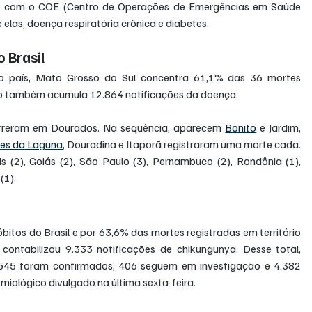
o com o COE (Centro de Operações de Emergências em Saúde 
elas, doença respiratória crônica e diabetes.
 Brasil
o país, Mato Grosso do Sul concentra 61,1% das 36 mortes 
o também acumula 12.864 notificações da doença.
rreram em Dourados. Na sequência, aparecem 
Bonito
 e Jardim, 
pes da Laguna
, Douradina e Itaporã registraram uma morte cada.
(2), Goiás (2), São Paulo (3), Pernambuco (2), Rondônia (1), 
(1).
os do Brasil e por 63,6% das mortes registradas em território 
contabilizou 9.333 notificações de chikungunya. Desse total, 
.545 foram confirmados, 406 seguem em investigação e 4.382 
iológico divulgado na última sexta-feira.