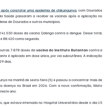
a após constatar uma epidemia de chikungunya
, com Dourados 
 da Saúde passaram a receber as vacinas após a aplicação no 
eias de Dourados e outros municípios.
 241.030 doses da vacina Qdenga contra a dengue. Desse total, 
 e 88.420 como segunda.
outras 7.878 doses da 
vacina do Instituto Butantan 
contra a 
nte é aplicado em dose única, por via subcutânea. A indicação 
29 dias.
nya na manhã de sexta-feira (5) e passou a concentrar mais de 
ela doença no Brasil em 2026. Com a nova confirmação, Mato 
 neste ano.
 que estava internado no Hospital Universitário desde o dia 15 