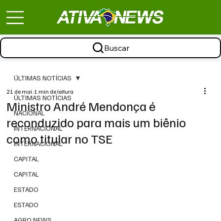
Buscar
ÚLTIMAS NOTÍCIAS
21 de mai.
1 min de leitura
ÚLTIMAS NOTÍCIAS
Ministro André Mendonça é
NACIONAL
reconduzido para mais um biênio
INTERNACIONAL
como titular no TSE
INTERNACIONAL
CAPITAL
CAPITAL
ESTADO
ESTADO
AGRO NEWS