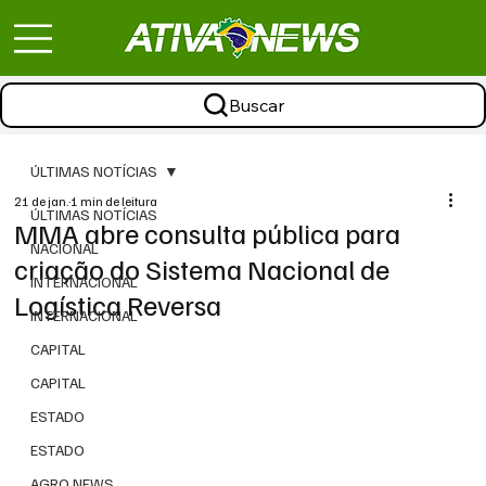
Buscar
ÚLTIMAS NOTÍCIAS
21 de jan.
1 min de leitura
ÚLTIMAS NOTÍCIAS
MMA abre consulta pública para
NACIONAL
criação do Sistema Nacional de
INTERNACIONAL
Logística Reversa
INTERNACIONAL
CAPITAL
CAPITAL
ESTADO
ESTADO
AGRO NEWS