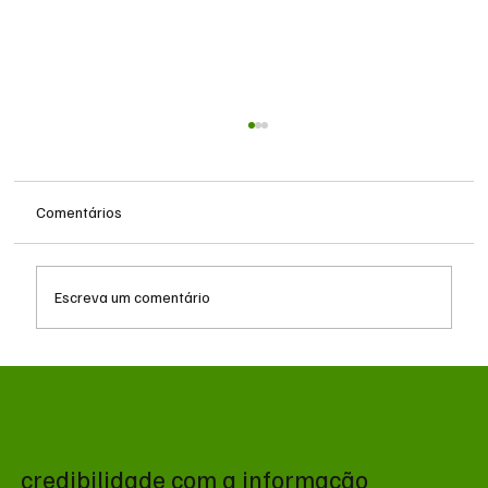
Comentários
Escreva um comentário
MS renova contrato de R$ 10,2 milhões
para atendimentos de hemodiálise em
Ponta Porã
credibilidade com a informação