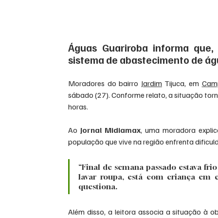
Águas Guariroba informa que,
sistema de abastecimento de águ
Moradores do bairro 
Jardim
 Tijuca, em 
Cam
sábado (27). Conforme relato, a situação tor
horas.
Ao 
Jornal Midiamax
, uma moradora explica
população que vive na região enfrenta dificul
“Final de semana passado estava fri
lavar roupa, está com criança em ca
questiona.
Além disso, a leitora associa a situação à o