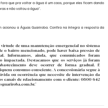
 fora que pra voltar a água é um caos, porque eles ficam dando 
oras e não voltou a água”.
 acionou a Águas Guariroba. Confira na íntegra a resposta da 
 virtude de uma manutenção emergencial no sistema 
e o bairro mencionado, pode haver baixa pressão de 
l. Informamos, ainda, que comunicados foram 
ão impactada. Destacamos que os serviços já foram 
abastecimento deve ocorrer de forma gradual. É 
quem consumo consciente. A concessionária segue à 
úvida ou ocorrência que necessite de intervenção da 
nos canais de relacionamento com o cliente: 0800 642 
sguariroba.com.br
.’