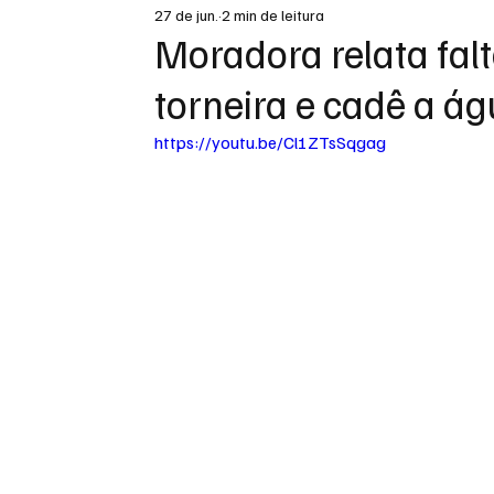
27 de jun.
2 min de leitura
DESTAQUE
Moradora relata falt
torneira e cadê a ág
https://youtu.be/Cl1ZTsSqgag