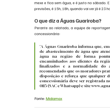
mexe e fica sem água, e é justo no sábado. E
previsões, é 15h, 18h, quando vai ver já é 23 h
O que diz a Águas Guariroba?
Perante ao relatado, a equipe de reportagem
concessionária:
‘A Águas Guariroba informa que, em
de abastecimento de água que atend
água na região de forma pontua
encaminhados aos clientes da regi
finalizados e a normalidade do 
recomendado que os moradores prati
disposição e reforça que qualquer d
concessionária deve ser registrada 
0115 (SAC e Whatsapp) e site 
www.agua
Fonte: 
Midiamax