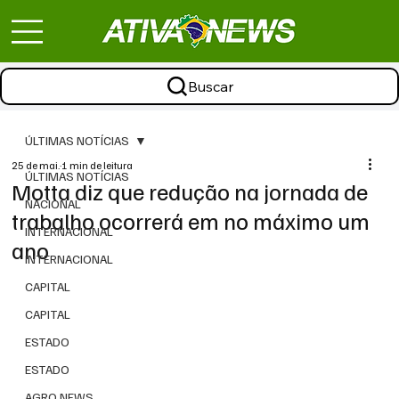
Buscar
ÚLTIMAS NOTÍCIAS
25 de mai.
1 min de leitura
ÚLTIMAS NOTÍCIAS
Motta diz que redução na jornada de
NACIONAL
trabalho ocorrerá em no máximo um
INTERNACIONAL
ano
INTERNACIONAL
CAPITAL
CAPITAL
ESTADO
ESTADO
AGRO NEWS