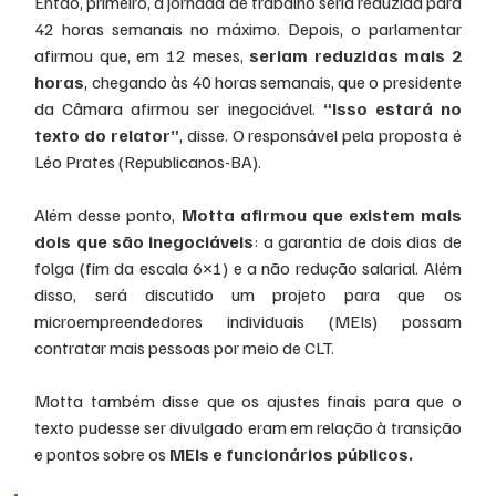
Então, primeiro, a jornada de trabalho seria reduzida para 
42 horas semanais no máximo. Depois, o parlamentar 
afirmou que, em 12 meses, 
seriam reduzidas mais 2 
horas
, chegando às 40 horas semanais, que o presidente 
da Câmara afirmou ser inegociável. 
“Isso estará no 
texto do relator”
, disse. O responsável pela proposta é 
Léo Prates (Republicanos-BA).
Além desse ponto, 
Motta afirmou que existem mais 
dois que são inegociáveis
: a garantia de dois dias de 
folga (fim da escala 6×1) e a não redução salarial. Além 
disso, será discutido um projeto para que os 
microempreendedores individuais (MEIs) possam 
contratar mais pessoas por meio de CLT.
Motta também disse que os ajustes finais para que o 
texto pudesse ser divulgado eram em relação à transição 
e pontos sobre os 
MEIs e funcionários públicos.