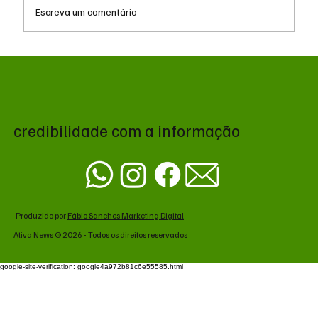
Escreva um comentário
Reforma Tributária: empresas iniciam fase
de testes com exibição de IBS e CBS nas
notas fiscais
credibilidade com a informação
Produzido por
Fábio Sanches Marketing Digital
Ativa News © 2026 - Todos os direitos reservados
google-site-verification: google4a972b81c6e55585.html