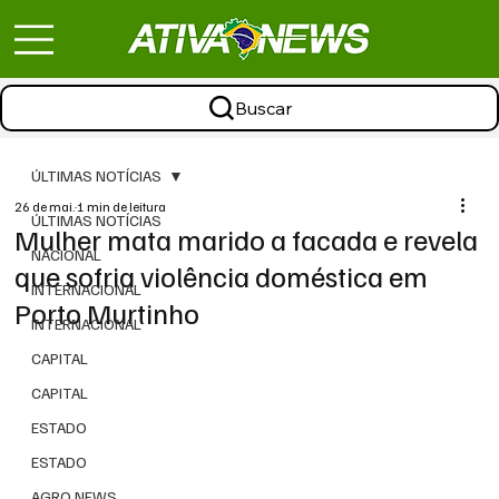
Buscar
ÚLTIMAS NOTÍCIAS
26 de mai.
1 min de leitura
ÚLTIMAS NOTÍCIAS
Mulher mata marido a facada e revela
NACIONAL
que sofria violência doméstica em
INTERNACIONAL
Porto Murtinho
INTERNACIONAL
CAPITAL
CAPITAL
ESTADO
ESTADO
AGRO NEWS