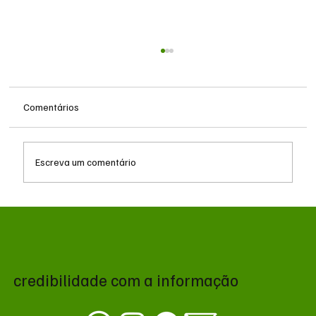
Comentários
Escreva um comentário
Após receber R$ 7 milhões, Fiems organizou
evento com ministro e empresários em
resort de Bonito
credibilidade com a informação