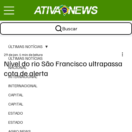
Buscar
ÚLTIMAS NOTÍCIAS
29 de jan.
1 min de leitura
ÚLTIMAS NOTÍCIAS
Nível do rio São Francisco ultrapassa
NACIONAL
cota de alerta
INTERNACIONAL
INTERNACIONAL
CAPITAL
CAPITAL
ESTADO
ESTADO
AGRO NEWS