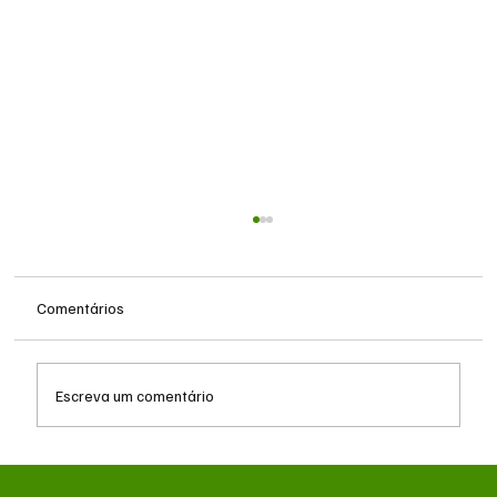
Comentários
Escreva um comentário
MS renova contrato de R$ 10,2 milhões