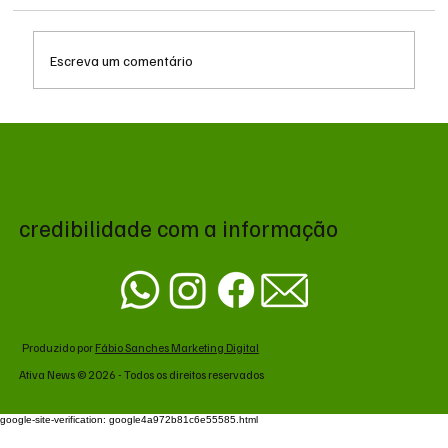
Escreva um comentário
Decisão judicial obriga Polícia Militar a
remover canil e suspender treinos com gás
no Batalhão de Choque
credibilidade com a informação
Produzido por
Fábio Sanches Marketing Digital
Ativa News © 2026 - Todos os direitos reservados
google-site-verification: google4a972b81c6e55585.html