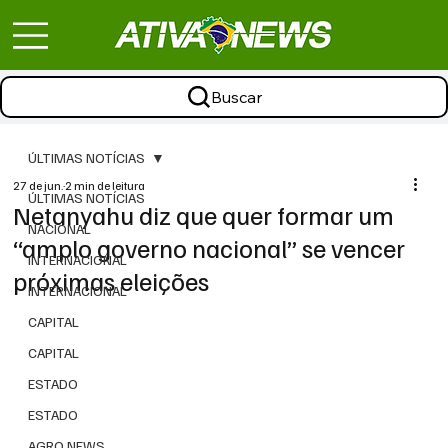
Buscar
ÚLTIMAS NOTÍCIAS
27 de jun.
2 min de leitura
ÚLTIMAS NOTÍCIAS
Netanyahu diz que quer formar um
NACIONAL
“amplo governo nacional” se vencer
INTERNACIONAL
próximas eleições
INTERNACIONAL
CAPITAL
CAPITAL
ESTADO
ESTADO
AGRO NEWS