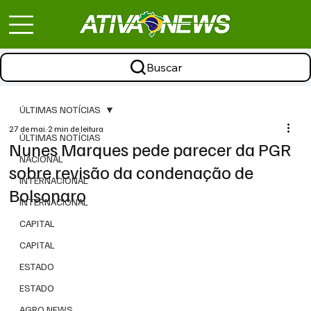
Buscar
ÚLTIMAS NOTÍCIAS
27 de mai.
2 min de leitura
ÚLTIMAS NOTÍCIAS
Nunes Marques pede parecer da PGR
NACIONAL
sobre revisão da condenação de
INTERNACIONAL
Bolsonaro
INTERNACIONAL
CAPITAL
CAPITAL
ESTADO
ESTADO
AGRO NEWS