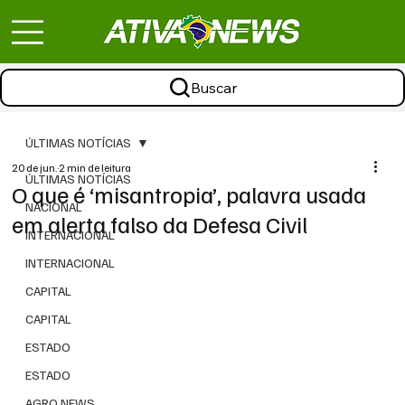
Buscar
ÚLTIMAS NOTÍCIAS
20 de jun.
2 min de leitura
ÚLTIMAS NOTÍCIAS
O que é ‘misantropia’, palavra usada
NACIONAL
em alerta falso da Defesa Civil
INTERNACIONAL
INTERNACIONAL
CAPITAL
CAPITAL
ESTADO
ESTADO
AGRO NEWS