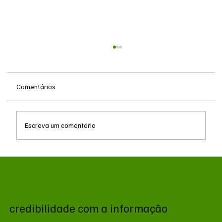
Comentários
Escreva um comentário
Zema declara R$ 178,7 milhões ao TSE e
registra alta patrimonial antes de disputa
presidencial
credibilidade com a informação