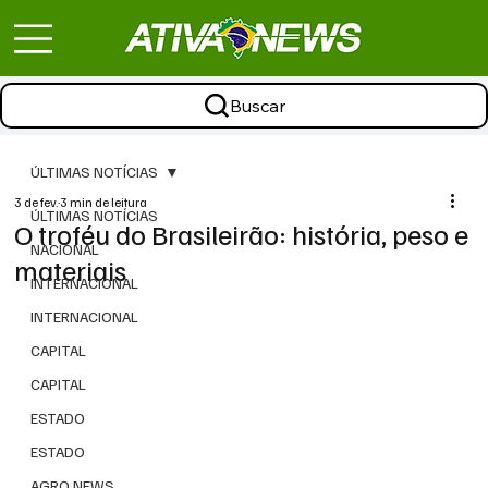
Buscar
ÚLTIMAS NOTÍCIAS
3 de fev.
3 min de leitura
ÚLTIMAS NOTÍCIAS
O troféu do Brasileirão: história, peso e
NACIONAL
materiais
INTERNACIONAL
INTERNACIONAL
CAPITAL
CAPITAL
ESTADO
ESTADO
AGRO NEWS