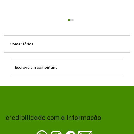
Comentários
Escreva um comentário
Queda do petróleo e geopolítica no Oriente
Médio pressionam cotações da soja em
Chicago
credibilidade com a informação