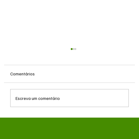
Comentários
Escreva um comentário
Consultório móvel da Subea inicia
atendimentos para cães e gatos em Campo
Grande