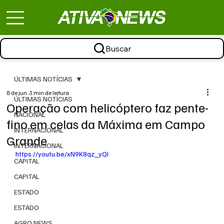
Buscar
ÚLTIMAS NOTÍCIAS
8 de jun.
3 min de leitura
ÚLTIMAS NOTÍCIAS
Operação com helicóptero faz pente-
NACIONAL
fino em celas da Máxima em Campo
INTERNACIONAL
Grande
INTERNACIONAL
https://youtu.be/xN9K8qz_yQI
CAPITAL
CAPITAL
ESTADO
ESTADO
AGRO NEWS