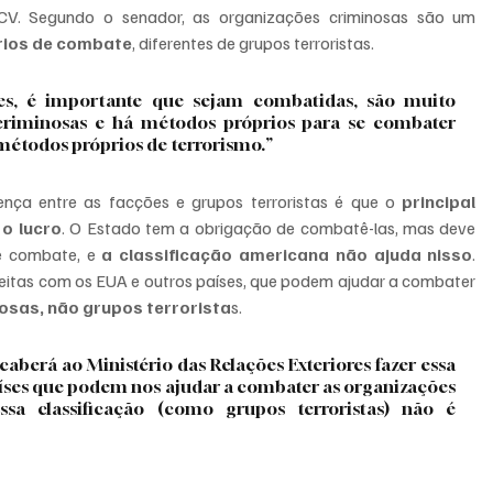
CV. Segundo o senador, as organizações criminosas são um 
rios de combate
, diferentes de grupos terroristas. 
es, é importante que sejam combatidas, são muito 
 criminosas e há métodos próprios para se combater 
métodos próprios de terrorismo.” 
nça entre as facções e grupos terroristas é que o 
principal 
 o lucro
. O Estado tem a obrigação de combatê-las, mas deve 
e combate, e 
a classificação americana não ajuda nisso
. 
feitas com os EUA e outros países, que podem ajudar a combater 
sas, não grupos terrorista
s.
berá ao Ministério das Relações Exteriores fazer essa 
íses que podem nos ajudar a combater as organizações 
sa classificação (como grupos terroristas) não é 