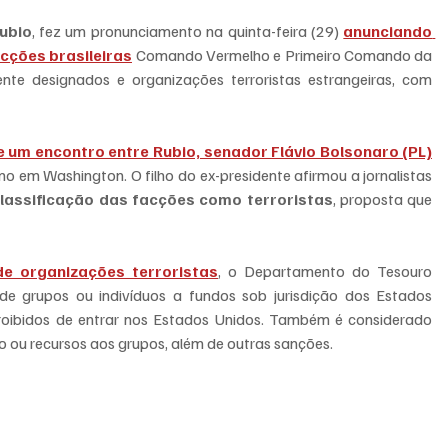
ubio
, fez um pronunciamento na quinta-feira (29) 
anunciando 
cções brasileiras
 Comando Vermelho e Primeiro Comando da 
Capital como terroristas globais especialmente designados e organizações terroristas estrangeiras, com 
 um encontro entre Rubio, senador Flávio Bolsonaro (PL)
o em Washington. O filho do ex-presidente afirmou a jornalistas 
classificação das facções como terroristas
, proposta que 
de organizações terroristas
, o Departamento do Tesouro 
e grupos ou indivíduos a fundos sob jurisdição dos Estados 
roibidos de entrar nos Estados Unidos. Também é considerado 
io ou recursos aos grupos, além de outras sanções.