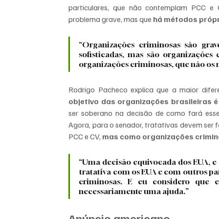
particulares, que não contemplam PCC e 
problema grave, mas que 
há métodos próp
“Organizações criminosas são grav
sofisticadas, mas são organizações
organizações criminosas, que não os 
Rodrigo Pacheco explica que a maior difere
objetivo das organizações brasileiras é
ser soberano na decisão de como fará ess
Agora, para o senador, tratativas devem ser 
PCC e CV, 
mas como organizações crimino
“Uma decisão equivocada dos EUA, e ca
tratativa com os EUA e com outros pa
criminosas. E eu considero que es
necessariamente uma ajuda.”
Anúncio americano 