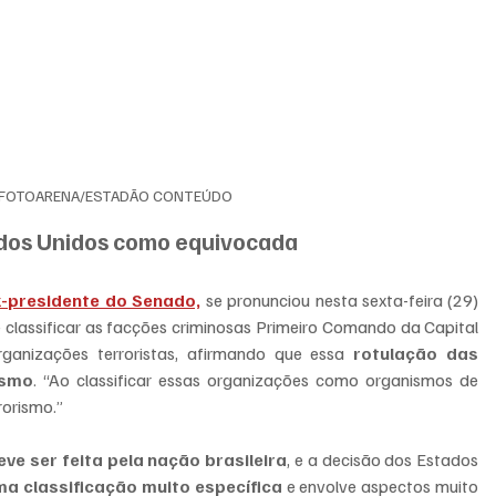
/FOTOARENA/ESTADÃO CONTEÚDO
ados Unidos como equivocada
-presidente do Senado,
 se pronunciou nesta sexta-feira (29) 
e classificar as facções criminosas Primeiro Comando da Capital 
nizações terroristas, afirmando que essa
 rotulação das 
ismo
. “Ao classificar essas organizações como organismos de 
rorismo.”
ve ser feita pela nação brasileira
, e a decisão dos Estados 
ma classificação muito específica
 e envolve aspectos muito 