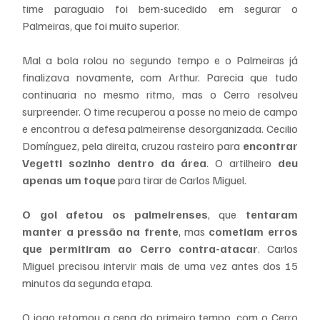
time paraguaio foi bem-sucedido em segurar o 
Palmeiras, que foi muito superior.
Mal a bola rolou no segundo tempo e o Palmeiras já 
finalizava novamente, com Arthur. Parecia que tudo 
continuaria no mesmo ritmo, mas o Cerro resolveu 
surpreender. O time recuperou a posse no meio de campo 
e encontrou a defesa palmeirense desorganizada. Cecilio 
Domínguez, pela direita, cruzou rasteiro para 
encontrar 
Vegetti sozinho dentro da área
. O artilheiro 
deu 
apenas um toque
 para tirar de Carlos Miguel.
O gol afetou os palmeirenses
, que
 tentaram 
manter a pressão na frente
, mas 
cometiam erros 
que permitiram ao Cerro contra-atacar
. Carlos 
Miguel precisou intervir mais de uma vez antes dos 15 
minutos da segunda etapa.
O jogo retomou a cena do primeiro tempo, com o Cerro 