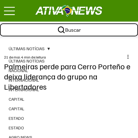
Buscar
ÚLTIMAS NOTÍCIAS
21 de mai.
4 min de leitura
ÚLTIMAS NOTÍCIAS
Palmeiras perde para Cerro Porteño e
NACIONAL
deixa liderança do grupo na
INTERNACIONAL
Libertadores
INTERNACIONAL
CAPITAL
CAPITAL
ESTADO
ESTADO
AGRO NEWS