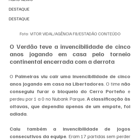
DESTAQUE
DESTAQUE
Foto: VITOR VIDAL/AGÊNCIA F8/ESTADÃO CONTEÚDO
O Verdão teve a invencibilidade de cinco 
anos jogando em casa pelo torneio 
continental encerrada com a derrota
O 
Palmeiras viu cair uma invencibilidade
de cinco 
anos
jogando em casa na Libertadores
. O time 
não 
conseguiu furar o bloqueio do Cerro Porteño
 e 
perdeu por 1 a 0 no Nubank Parque. 
A classificação às 
oitavas, que dependia apenas de um empate, foi 
adiada
.
Caiu também a invencibilidade de jogos 
consecutivos da equipe
. Eram 17 partidas sem perder 