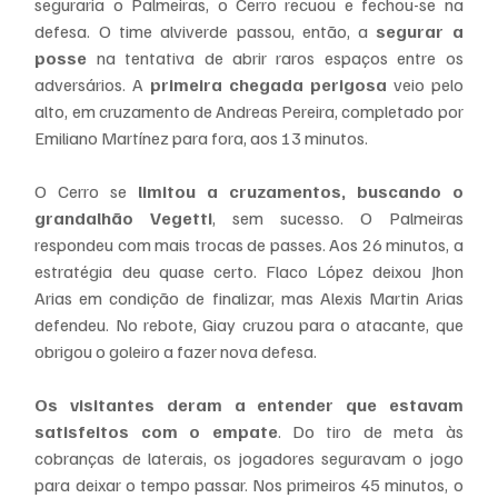
seguraria o Palmeiras, o Cerro recuou e fechou-se na 
defesa. O time alviverde passou, então, a 
segurar a 
posse
 na tentativa de abrir raros espaços entre os 
adversários. A 
primeira chegada perigosa
 veio pelo 
alto, em cruzamento de Andreas Pereira, completado por 
Emiliano Martínez para fora, aos 13 minutos.
O Cerro se 
limitou a cruzamentos, buscando o 
grandalhão Vegetti
, sem sucesso. O Palmeiras 
respondeu com mais trocas de passes. Aos 26 minutos, a 
estratégia deu quase certo. Flaco López deixou Jhon 
Arias em condição de finalizar, mas Alexis Martin Arias 
defendeu. No rebote, Giay cruzou para o atacante, que 
obrigou o goleiro a fazer nova defesa.
Os visitantes deram a entender que estavam 
satisfeitos com o empate
. Do tiro de meta às 
cobranças de laterais, os jogadores seguravam o jogo 
para deixar o tempo passar. Nos primeiros 45 minutos, o 