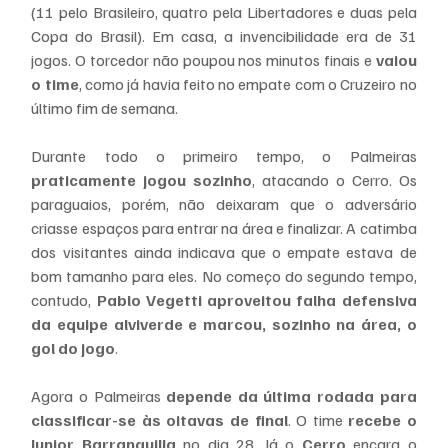
(11 pelo Brasileiro, quatro pela Libertadores e duas pela 
Copa do Brasil). Em casa, a invencibilidade era de 31 
jogos. O torcedor não poupou nos minutos finais e
 vaiou 
o time
, como já havia feito no empate com o Cruzeiro no 
último fim de semana.
Durante todo o primeiro tempo, o Palmeiras 
praticamente jogou sozinho
, atacando o Cerro. Os 
paraguaios, porém, não deixaram que o adversário 
criasse espaços para entrar na área e finalizar. A catimba 
dos visitantes ainda indicava que o empate estava de 
bom tamanho para eles. No começo do segundo tempo, 
contudo, 
Pablo Vegetti aproveitou falha defensiva 
da equipe alviverde e marcou, sozinho na área, o 
gol do jogo
.
Agora o Palmeiras 
depende da última rodada para 
classificar-se às oitavas de final
. O time 
recebe o 
Junior Barranquilla
 no dia 28. Já o 
Cerro
 encara o 