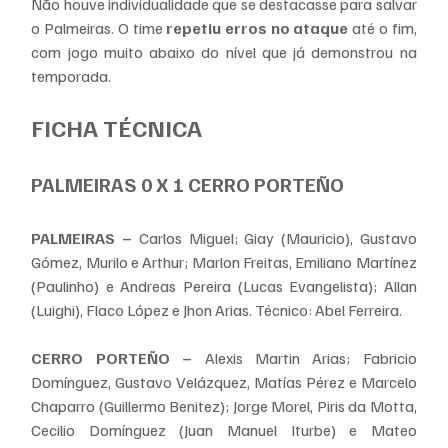
Não houve individualidade que se destacasse para salvar 
o Palmeiras. O time 
repetiu erros no ataque
 até o fim, 
com jogo muito abaixo do nível que já demonstrou na 
temporada.
FICHA TÉCNICA
PALMEIRAS 0 X 1 CERRO PORTEÑO
PALMEIRAS –
 Carlos Miguel; Giay (Mauricio), Gustavo 
Gómez, Murilo e Arthur; Marlon Freitas, Emiliano Martínez 
(Paulinho) e Andreas Pereira (Lucas Evangelista); Allan 
(Luighi), Flaco López e Jhon Arias. Técnico: Abel Ferreira.
CERRO PORTEÑO –
 Alexis Martin Arias; Fabricio 
Domínguez, Gustavo Velázquez, Matías Pérez e Marcelo 
Chaparro (Guillermo Benitez); Jorge Morel, Piris da Motta, 
Cecilio Domínguez (Juan Manuel Iturbe) e Mateo 