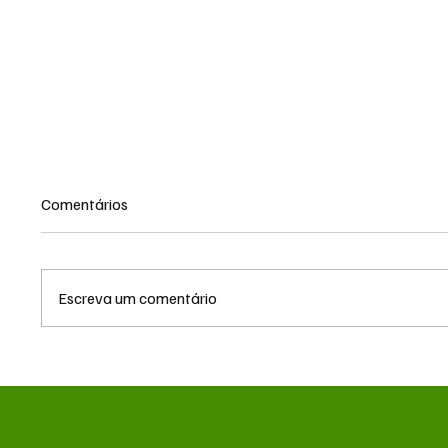
Comentários
Escreva um comentário
TRF3 anula condenações de
MS reno
Edson Giroto na Operação
milhõe
Lama Asfáltica por
hemodi
parcialidade de juiz