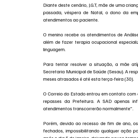
Diante deste cenário, J.G.T, mãe de uma crian
passada, véspera de Natal, o dono da emp
atendimentos ao paciente.
O menino recebe os atendimentos de Anális
além de fazer terapia ocupacional especiali
linguagem.
Para tentar resolver a situação, a mãe at
Secretaria Municipal de Saúde (Sesau). A res
meses atrasados é até esta terça-feira (30). 
O Correio do Estado entrou em contato com 
repasses da Prefeitura. A SAD apenas in
atendimentos transcorrerão normalmente".
Porém, devido ao recesso de fim de ano, os 
fechados, impossibilitando qualquer ação par
após o dia 5 de janeiro, deixando pouco temp