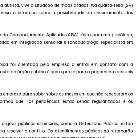
ça autista, vive a situação de mãos atadas. Na quarta-feira (24) 
resa a informou sobre a possibilidade do encerramento dos 
e do Comportamento Aplicada (ABA), feito por uma psicóloga, 
zada em integração sensorial e fonoaudiologa especialista em 
ípica foi orientada pela empresa a entrar em contato com a 
posta do órgão público é que o prazo para o pagamento dos seis 
a empresa para saber sobre os meses em que não receberam os 
formou que "as pendências estão sendo regularizadas e os 
órgãos públicos essenciais, como a Defensoria Pública, estão 
a resolver o conflito. Os atendimentos públicos só retornarão 
o para a resolução antes do prazo final da empresa.