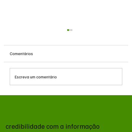
Comentários
Escreva um comentário
Queda do petróleo e geopolítica no Oriente
Médio pressionam cotações da soja em
Chicago
credibilidade com a informação