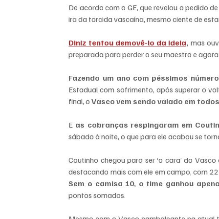
De acordo com o GE, que revelou o pedido de 
ira da torcida vascaína, mesmo ciente de es
Diniz tentou demovê-lo da ideia
,
 mas ouvi
preparada para perder o seu maestro e agora
Fazendo um ano com péssimos número
Estadual com sofrimento, após superar o vo
final, o 
Vasco vem sendo vaiado em todos
E 
as cobranças respingaram em Couti
sábado à noite, o que para ele acabou se tor
Coutinho chegou para ser ‘o cara’ do Vasco 
destacando mais com ele em campo, com 22 
Sem o camisa 10, o time ganhou apena
pontos somados.
Mesmo com o Vasco cambaleante na atual 