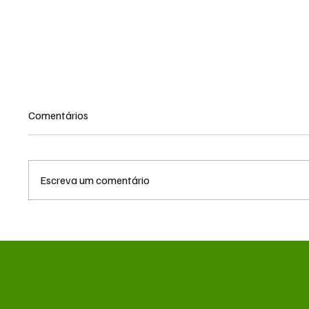
Comentários
Escreva um comentário
Queda do petróleo e clima nos
Queda 
EUA pressionam cotações do
geopolí
milho em Chicago e na B3
pressi
em Chi