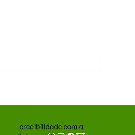
do petróleo e
Governo prioriza carne
tica no Oriente Médio
frango para destravar
onam cotações da soja
exportações à União E
cago
credibilidade com a