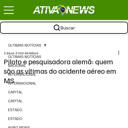
Buscar
ÚLTIMAS NOTÍCIAS
3 de jul.
2 min de leitura
ÚLTIMAS NOTÍCIAS
Piloto e pesquisadora alemã: quem
NACIONAL
são as vítimas do acidente aéreo em
INTERNACIONAL
MS
INTERNACIONAL
CAPITAL
CAPITAL
ESTADO
ESTADO
AGRO NEWS