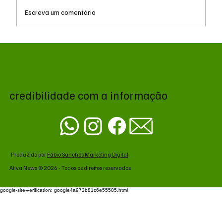
Escreva um comentário
Reforma Tributária: empresas iniciam fase
de testes com exibição de IBS e CBS nas
notas fiscais
credibilidade com a informação
Produzido por
Fábio Sanches Marketing Digital
Ativa News © 2026 - Todos os direitos reservados
google-site-verification: google4a972b81c6e55585.html