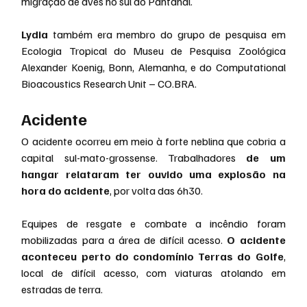
migração de aves no sul do Pantanal.
Lydia
 também era membro do grupo de pesquisa em 
Ecologia Tropical do Museu de Pesquisa Zoológica 
Alexander Koenig, Bonn, Alemanha, e do Computational 
Bioacoustics Research Unit – CO.BRA.
Acidente
O acidente ocorreu em meio à forte neblina que cobria a 
capital sul-mato-grossense. Trabalhadores 
de um 
hangar relataram ter ouvido uma explosão na 
hora do acidente
, por volta das 6h30.
Equipes de resgate e combate a incêndio foram 
mobilizadas para a área de difícil acesso. 
O acidente 
aconteceu perto do condomínio Terras do Golfe
, 
local de difícil acesso, com viaturas atolando em 
estradas de terra.