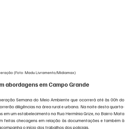
operação (Foto: Madu Livramento/Midiamax)
 com abordagens em Campo Grande
 Operação Semana do Meio Ambiente que ocorrerá até às 00h do 
rrerão diligências na área rural e urbana. Na noite desta quarta-
ens em um estabelecimento na Rua Hermínia Grize, no Bairro Mata 
ram feitas checagens em relação às documentações e também à 
acompanha o início dos trabalhos dos policiais.