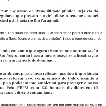
var a questão da tranquilidade pública, seja ela da 
egulares que possam surgir”, disse o tenente-coronel 
vel pela bacia rio Rio Paraguai).
te irão atuar na área rural. “Estenderemos para a área rural e 
ão à flora, fauna e crimes de poluição”, falou o tenente-coronel.
evando em conta que agora tivemos uma normatização 
Rio Negro
, então haverá intensificação da fiscalização 
errar a meia noite de domingo”.
 ambiente para causar reflexão quanto a importância 
ão reforçar esse compromisso de todos, usando a 
ul pelo policiamento ambiental para proteger o nosso 
e. Pelo 1ºBPM com 120 homens divididos em 16 
araguai”, disse o comandante.
, posteriormente, fiscalização em um bar com música ao vivo, na 