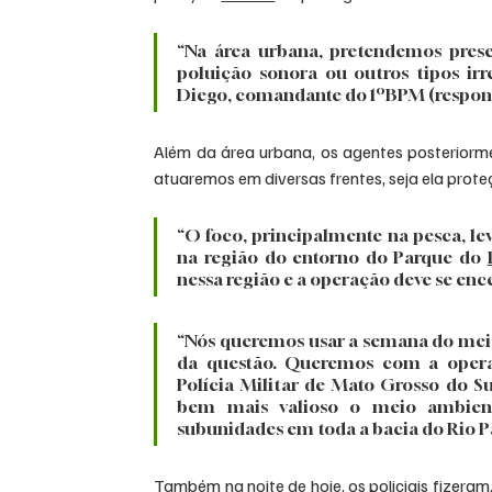
“Na área urbana, pretendemos preser
poluição sonora ou outros tipos irr
Diego, comandante do 1ºBPM (responsá
Além da área urbana, os agentes posteriormen
atuaremos em diversas frentes, seja ela proteç
“O foco, principalmente na pesca, l
na região do entorno do Parque do 
nessa região e a operação deve se enc
“Nós queremos usar a semana do meio
da questão. Queremos com a operaç
Polícia Militar de Mato Grosso do S
bem mais valioso o meio ambient
subunidades em toda a bacia do Rio P
Também na noite de hoje, os policiais fizeram