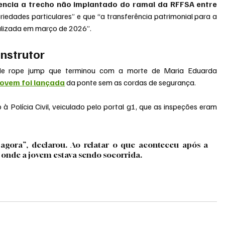
encia a trecho não implantado do ramal da RFFSA entre 
opriedades particulares” e que “a transferência patrimonial para a 
nalizada em março de 2026”.
instrutor
Os responsáveis pela operação do salto de rope jump que terminou com a morte de Maria Eduarda 
jovem foi lançada
 da ponte sem as cordas de segurança.
Polícia Civil, veiculado pelo portal g1, que as inspeções eram 
gora”, declarou. Ao relatar o que aconteceu após a 
al onde a jovem estava sendo socorrida.