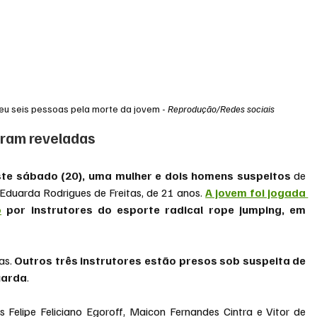
eu seis pessoas pela morte da jovem - 
Reprodução/Redes sociais
oram reveladas
este sábado (20), uma mulher e dois homens suspeitos 
de 
Eduarda Rodrigues de Freitas, de 21 anos.
A jovem foi jogada 
o
 por instrutores do esporte radical rope jumping, em 
s. 
Outros três instrutores estão presos sob suspeita de 
uarda
.
is Felipe Feliciano Egoroff, Maicon Fernandes Cintra e Vitor de 