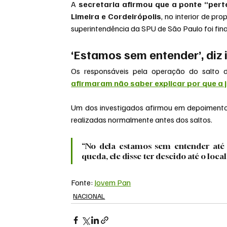
A 
secretaria afirmou que a ponte “pert
Limeira e Cordeirópolis
, no interior de pr
superintendência da SPU de São Paulo foi fi
‘Estamos sem entender’, diz 
afirmaram não saber explicar por que a 
Um dos investigados afirmou em depoimento à 
realizadas normalmente antes dos saltos.
“No dela estamos sem entender até a
queda, ele disse ter descido até o loc
Fonte: 
Jovem Pan
NACIONAL