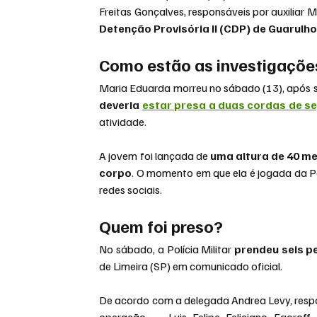
Freitas Gonçalves, responsáveis por auxiliar 
Detenção Provisória II (CDP) de Guarulh
Como estão as investigaçõe
Maria Eduarda morreu no sábado (13), após s
deveria 
estar presa a duas cordas de s
atividade.
A jovem foi lançada de
 uma altura de 40 m
corpo
. O momento em que ela é jogada da Po
redes sociais.
Quem foi preso?
No sábado, a Polícia Militar 
prendeu seis p
de Limeira (SP) em comunicado oficial.
De acordo com a delegada Andrea Levy, respon
operação — Luis Felipe Feliciano Egoroff,