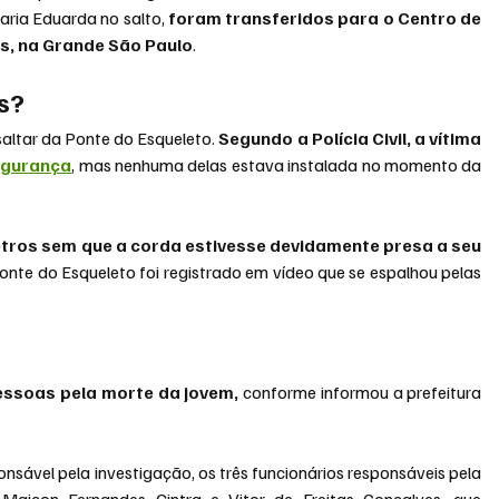
Maria Eduarda no salto,
 foram transferidos para o Centro de 
os, na Grande São Paulo
.
s?
altar da Ponte do Esqueleto. 
Segundo a Polícia Civil, a vítima 
egurança
, mas nenhuma delas estava instalada no momento da 
etros sem que a corda estivesse devidamente presa a seu 
nte do Esqueleto foi registrado em vídeo que se espalhou pelas 
essoas pela morte da jovem,
 conforme informou a prefeitura 
sável pela investigação, os três funcionários responsáveis pela 
 Maicon Fernandes Cintra e Vitor de Freitas Gonçalves, que 