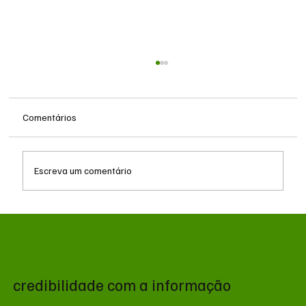
Comentários
Escreva um comentário
Prefeitura de Campo Grande intensifica
combate ao trabalho infantil em pontos de
tráfego
credibilidade com a informação