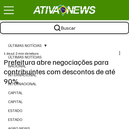
Buscar
ÚLTIMAS NOTÍCIAS
1 de jul.
2 min de leitura
ÚLTIMAS NOTÍCIAS
Prefeitura abre negociações para
NACIONAL
contribuintes com descontos de até
INTERNACIONAL
90%
INTERNACIONAL
CAPITAL
CAPITAL
ESTADO
ESTADO
AGRO NEWS