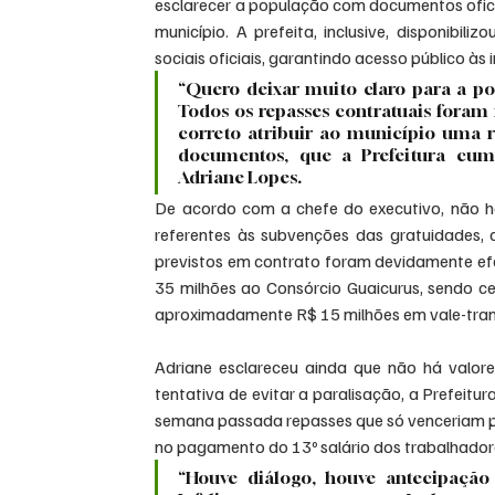
esclarecer a população com documentos oficia
município. A prefeita, inclusive, disponibi
sociais oficiais, garantindo acesso público às
“Quero deixar muito claro para a po
Todos os repasses contratuais foram 
correto atribuir ao município uma r
documentos, que a Prefeitura cump
Adriane Lopes.
De acordo com a chefe do executivo, não há 
referentes às subvenções das gratuidades, 
previstos em contrato foram devidamente efe
35 milhões ao Consórcio Guaicurus, sendo ce
aproximadamente R$ 15 milhões em vale-trans
Adriane esclareceu ainda que não há valor
tentativa de evitar a paralisação, a Prefeit
semana passada repasses que só venceriam pos
no pagamento do 13º salário dos trabalhador
“Houve diálogo, houve antecipação