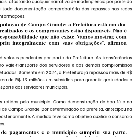
is, afastando qualquer narrativa de inadimplência por parte do 
lizou toda documentação comprobatória dos repasses nas redes 
 informações.
pulação de Campo Grande: a Prefeitura está em dia. 
realizados e os comprovantes estão disponíveis. Não é 
esponsabilidade que não existe. Vamos mostrar, com 
riu integralmente com suas obrigações”, afirmou 
valores pendentes por parte da Prefeitura. As transferências 
ao vale-transporte dos servidores e aos demais compromissos 
tuadas. Somente em 2024, a Prefeitura já repassou mais de R$ 
rca de R$ 19 milhões em subsídios para garantir gratuidades e 
porte dos servidores municipais.
es retidos pelo município. Como demonstração de boa-fé e na 
ura de Campo Grande, por determinação da prefeita, antecipou na 
teriormente. A medida teve como objetivo auxiliar o consórcio 
es.
 de pagamentos e o município cumpriu sua parte. 