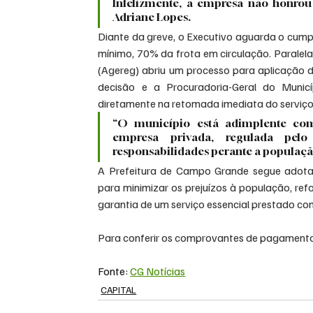
Infelizmente, a empresa não honro
Adriane Lopes.
Diante da greve, o Executivo aguarda o cump
mínimo, 70% da frota em circulação. Paralela
(Agereg) abriu um processo para aplicação d
decisão e a Procuradoria-Geral do Municí
diretamente na retomada imediata do serviço
“O município está adimplente com
empresa privada, regulada pel
responsabilidades perante a população
A Prefeitura de Campo Grande segue adotan
para minimizar os prejuízos à população, ref
garantia de um serviço essencial prestado co
Para conferir os comprovantes de pagament
Fonte: 
CG Notícias
CAPITAL