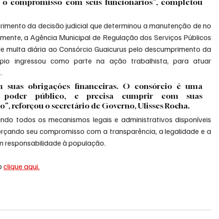
u o compromisso com seus funcionários”, completou 
rimento da decisão judicial que determinou a manutenção de no 
mente, a Agência Municipal de Regulação dos Serviços Públicos 
e multa diária ao Consórcio Guaicurus pelo descumprimento da 
pio ingressou como parte na ação trabalhista, para atuar 
.
 suas obrigações financeiras. O consórcio é uma 
o poder público, e precisa cumprir com suas 
”, reforçou o secretário de Governo, Ulisses Rocha.
do todos os mecanismos legais e administrativos disponíveis 
orçando seu compromisso com a transparência, a legalidade e a 
m responsabilidade à população.
o
clique aqui.