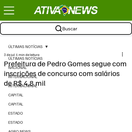
Buscar
ÚLTIMAS NOTÍCIAS
3 de jul.
1 min de leitura
ÚLTIMAS NOTÍCIAS
Prefeitura de Pedro Gomes segue com
NACIONAL
inscrições de concurso com salários
INTERNACIONAL
de R$ 4,8 mil
INTERNACIONAL
CAPITAL
CAPITAL
ESTADO
ESTADO
AGRO NEWS