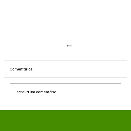
Comentários
Escreva um comentário
Eleições 2026: PDT-MS define alianças
majoritárias e oficializa nominatas para a
Câmara e Assembleia