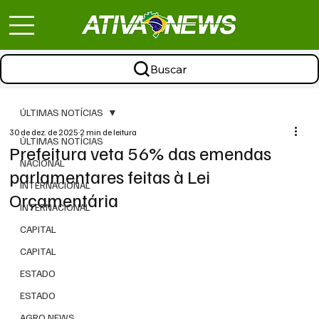
Buscar
ÚLTIMAS NOTÍCIAS
30 de dez. de 2025
2 min de leitura
ÚLTIMAS NOTÍCIAS
Prefeitura veta 56% das emendas
NACIONAL
parlamentares feitas à Lei
INTERNACIONAL
Orçamentária
INTERNACIONAL
CAPITAL
CAPITAL
ESTADO
ESTADO
AGRO NEWS