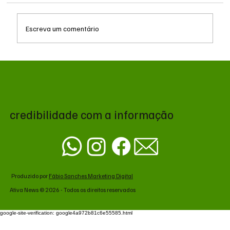
Escreva um comentário
Queda do petróleo e geopolítica no Oriente
Médio pressionam cotações da soja em
Chicago
credibilidade com a informação
Produzido por
Fábio Sanches Marketing Digital
Ativa News © 2026 - Todos os direitos reservados
google-site-verification: google4a972b81c6e55585.html