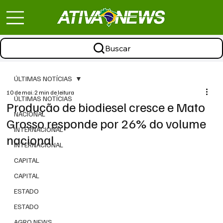
Buscar
ÚLTIMAS NOTÍCIAS
10 de mai.
2 min de leitura
ÚLTIMAS NOTÍCIAS
Produção de biodiesel cresce e Mato
NACIONAL
Grosso responde por 26% do volume
INTERNACIONAL
nacional
INTERNACIONAL
CAPITAL
CAPITAL
ESTADO
ESTADO
AGRO NEWS