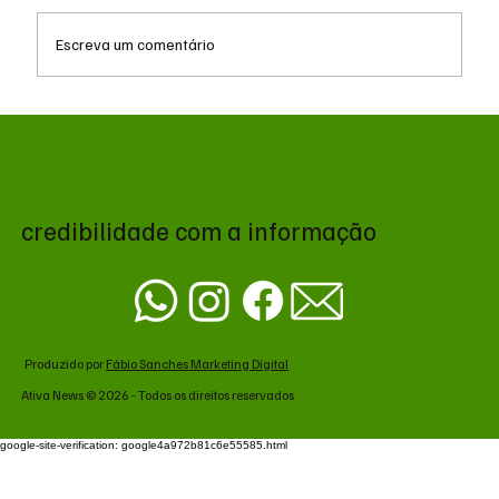
Escreva um comentário
MS renova contrato de R$ 10,2 milhões
para atendimentos de hemodiálise em
Ponta Porã
credibilidade com a informação
Produzido por
Fábio Sanches Marketing Digital
Ativa News © 2026 - Todos os direitos reservados
google-site-verification: google4a972b81c6e55585.html