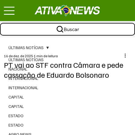
Buscar
ÚLTIMAS NOTÍCIAS
16 de dez. de 2025
1 min de leitura
ÚLTIMAS NOTÍCIAS
PT vai ao STF contra Câmara e pede
NACIONAL
cassação de Eduardo Bolsonaro
INTERNACIONAL
INTERNACIONAL
CAPITAL
CAPITAL
ESTADO
ESTADO
AGRO NEWS