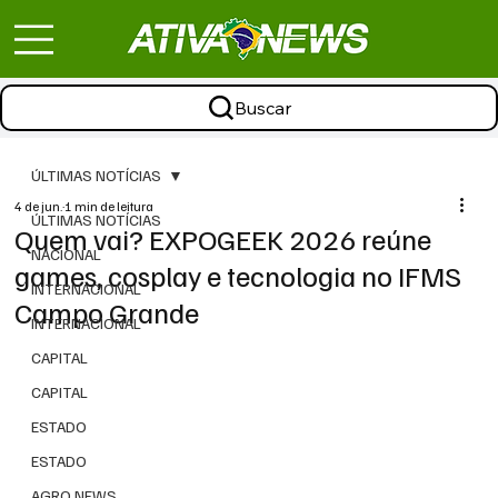
Buscar
ÚLTIMAS NOTÍCIAS
4 de jun.
1 min de leitura
ÚLTIMAS NOTÍCIAS
Quem vai? EXPOGEEK 2026 reúne
NACIONAL
games, cosplay e tecnologia no IFMS
INTERNACIONAL
Campo Grande
INTERNACIONAL
CAPITAL
CAPITAL
ESTADO
ESTADO
AGRO NEWS