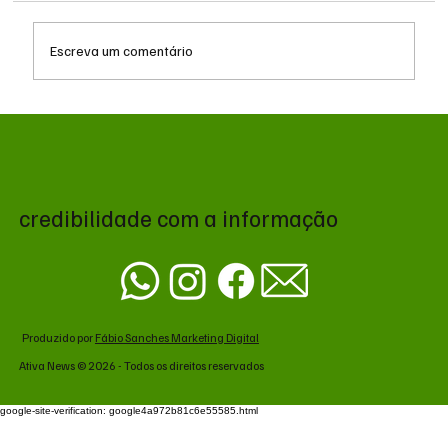
Escreva um comentário
MS renova contrato de R$ 10,2 milhões
para atendimentos de hemodiálise em
Ponta Porã
credibilidade com a informação
Produzido por
Fábio Sanches Marketing Digital
Ativa News © 2026 - Todos os direitos reservados
google-site-verification: google4a972b81c6e55585.html