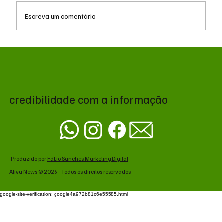
Escreva um comentário
Popularidade de Trump despenca para
35% impulsionada por insatisfação com a
economia, aponta pesquisa
credibilidade com a informação
Produzido por
Fábio Sanches Marketing Digital
Ativa News © 2026 - Todos os direitos reservados
google-site-verification: google4a972b81c6e55585.html