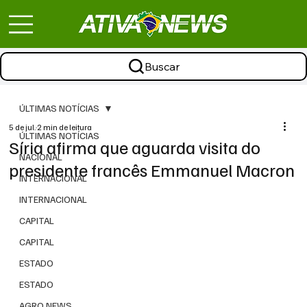
Buscar
ÚLTIMAS NOTÍCIAS
5 de jul.
2 min de leitura
ÚLTIMAS NOTÍCIAS
Síria afirma que aguarda visita do
NACIONAL
presidente francês Emmanuel Macron
INTERNACIONAL
INTERNACIONAL
CAPITAL
CAPITAL
ESTADO
ESTADO
AGRO NEWS