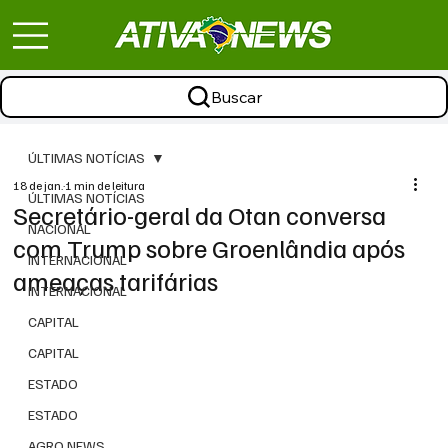
Buscar
ÚLTIMAS NOTÍCIAS
18 de jan.
1 min de leitura
ÚLTIMAS NOTÍCIAS
Secretário-geral da Otan conversa
NACIONAL
com Trump sobre Groenlândia após
INTERNACIONAL
ameaças tarifárias
INTERNACIONAL
CAPITAL
CAPITAL
ESTADO
ESTADO
AGRO NEWS