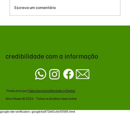
Escreva um comentário
EUA atacam o Irã em resposta à queda de
helicóptero em Ormuz
credibilidade com a informação
Produzido por
Fábio Sanches Marketing Digital
Ativa News © 2026 - Todos os direitos reservados
google-site-verification: google4a972b81c6e55585.html