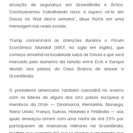
situação de segurança em Groenlândia e Ártico. 
Continuaremos trabalhando nisso e espero vê-lo em 
Davos no final desta semana”, disse Rutte em uma 
mensagem nas redes sociais.
Trump concentrará as atenções durante o Fórum 
Econômico Mundial (WEF, na sigla em inglês), que 
começa amanhã na localidade suíça de Davos e que será 
marcado pelo aumento da tensão entre EUA e Europa 
devido aos planos da Casa Branca de anexar a 
Groenlândia.
O presidente americano também coincidirá no evento 
com os líderes de alguns dos oito países europeus e 
membros da Otan — Dinamarca, Alemanha, Noruega, 
Reino Unido, França, Suécia, Holanda e Finlândia — aos 
quais ameaçou ontem com uma tarifa de até 25% por 
participarem de manobras militares na Groenlândia, 
medida que vigoraria até que se chegue a um acordo que 