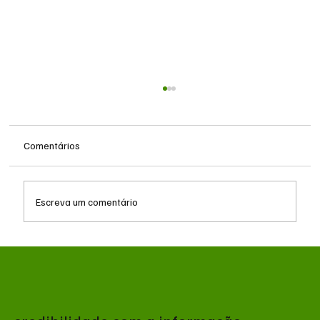
Comentários
Escreva um comentário
Queda do petróleo e geopolítica no Oriente
Médio pressionam cotações da soja em
Chicago