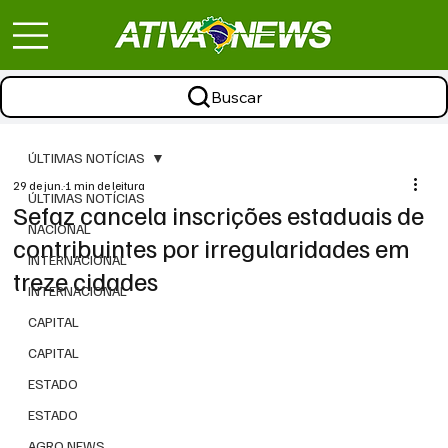
Buscar
ÚLTIMAS NOTÍCIAS
29 de jun.
1 min de leitura
ÚLTIMAS NOTÍCIAS
Sefaz cancela inscrições estaduais de
NACIONAL
contribuintes por irregularidades em
INTERNACIONAL
treze cidades
INTERNACIONAL
CAPITAL
CAPITAL
ESTADO
ESTADO
AGRO NEWS