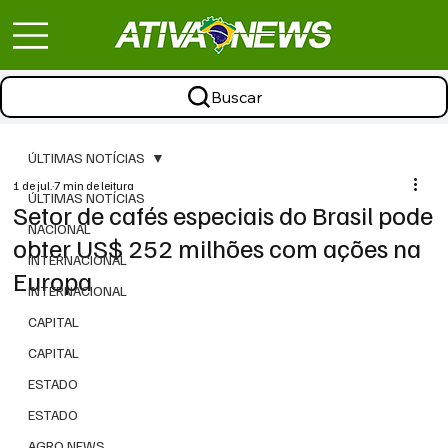
Buscar
ÚLTIMAS NOTÍCIAS
1 de jul.
7 min de leitura
ÚLTIMAS NOTÍCIAS
Setor de cafés especiais do Brasil pode
NACIONAL
obter US$ 252 milhões com ações na
INTERNACIONAL
Europa
INTERNACIONAL
CAPITAL
CAPITAL
ESTADO
ESTADO
AGRO NEWS