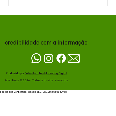
Queda do petróleo e geopolítica no Oriente
Médio pressionam cotações da soja em
Chicago
credibilidade com a informação
Produzido por
Fábio Sanches Marketing Digital
Ativa News © 2026 - Todos os direitos reservados
google-site-verification: google4a972b81c6e55585.html