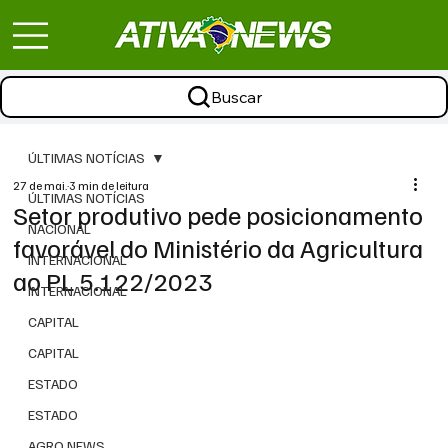
Buscar
ÚLTIMAS NOTÍCIAS
27 de mai.
3 min de leitura
ÚLTIMAS NOTÍCIAS
Setor produtivo pede posicionamento
NACIONAL
favorável do Ministério da Agricultura
INTERNACIONAL
ao PL 5.122/2023
INTERNACIONAL
CAPITAL
CAPITAL
ESTADO
ESTADO
AGRO NEWS