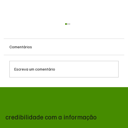
Comentários
Escreva um comentário
Queda do petróleo e geopolítica no Oriente
Médio pressionam cotações da soja em
Chicago
credibilidade com a informação