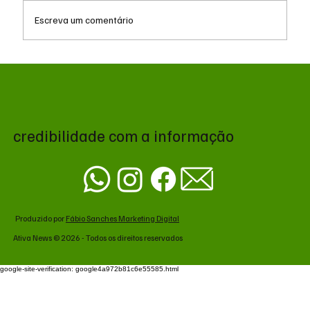
Escreva um comentário
Popularidade de Trump despenca para
35% impulsionada por insatisfação com a
economia, aponta pesquisa
credibilidade com a informação
Produzido por
Fábio Sanches Marketing Digital
Ativa News © 2026 - Todos os direitos reservados
google-site-verification: google4a972b81c6e55585.html