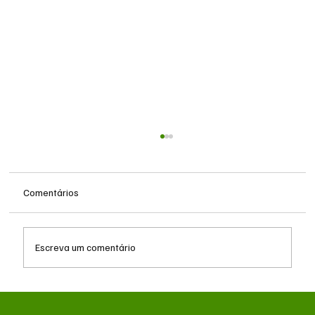
Comentários
Escreva um comentário
Queda do petróleo e geopolítica no Oriente
Médio pressionam cotações da soja em