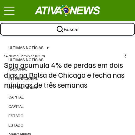
Buscar
ÚLTIMAS NOTÍCIAS
16 de mai.
2 min de leitura
ÚLTIMAS NOTÍCIAS
Soja acumula 4% de perdas em dois
NACIONAL
dias na Bolsa de Chicago e fecha nas
INTERNACIONAL
mínimas de três semanas
INTERNACIONAL
CAPITAL
CAPITAL
ESTADO
ESTADO
AGRO NEWS