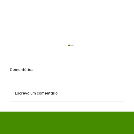
Comentários
Escreva um comentário
Queda do petróleo e geopolítica no Oriente
Médio pressionam cotações da soja em
Chicago