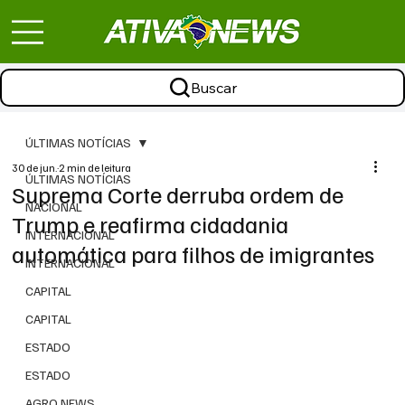
Buscar
ÚLTIMAS NOTÍCIAS
30 de jun.
2 min de leitura
ÚLTIMAS NOTÍCIAS
Suprema Corte derruba ordem de
NACIONAL
Trump e reafirma cidadania
INTERNACIONAL
automática para filhos de imigrantes
INTERNACIONAL
CAPITAL
CAPITAL
ESTADO
ESTADO
AGRO NEWS