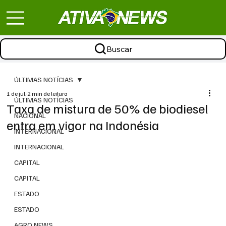
Buscar
ÚLTIMAS NOTÍCIAS
1 de jul.
2 min de leitura
ÚLTIMAS NOTÍCIAS
Taxa de mistura de 50% de biodiesel
NACIONAL
entra em vigor na Indonésia
INTERNACIONAL
INTERNACIONAL
CAPITAL
CAPITAL
ESTADO
ESTADO
AGRO NEWS