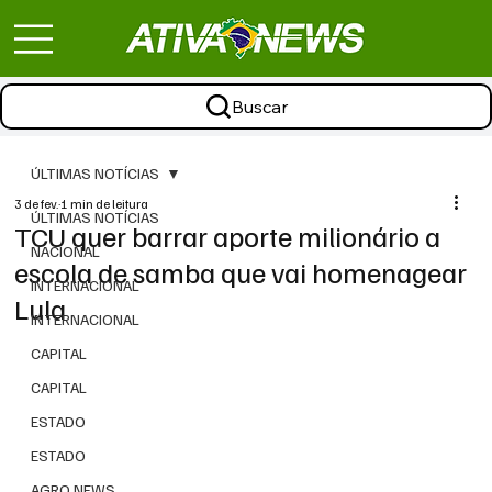
Buscar
ÚLTIMAS NOTÍCIAS
3 de fev.
1 min de leitura
ÚLTIMAS NOTÍCIAS
TCU quer barrar aporte milionário a
NACIONAL
escola de samba que vai homenagear
INTERNACIONAL
Lula
INTERNACIONAL
CAPITAL
CAPITAL
ESTADO
ESTADO
AGRO NEWS