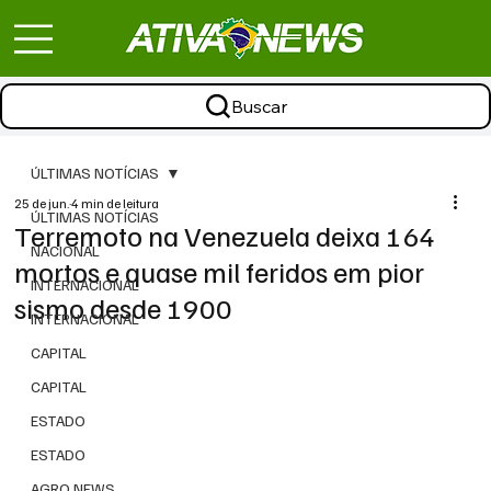
Buscar
ÚLTIMAS NOTÍCIAS
25 de jun.
4 min de leitura
ÚLTIMAS NOTÍCIAS
Terremoto na Venezuela deixa 164
NACIONAL
mortos e quase mil feridos em pior
INTERNACIONAL
sismo desde 1900
INTERNACIONAL
CAPITAL
CAPITAL
ESTADO
ESTADO
AGRO NEWS