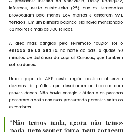
A presidente interina da Venezuela, Delcy Rodríguez, 
informou, nesta quinta-feira (25), que os terremotos 
provocaram pelo menos 164 mortos e deixaram 
971 
feridos
. Em um primeiro balanço, ela havia mencionado 
32 mortes e mais de 700 feridos.
A área mais atingida pelo terremoto “duplo” foi o 
estado de La Guaira
, no norte do país, a quase 40 
minutos de distância da capital, Caracas, que também 
sofreu danos.
Uma equipe da AFP nesta região costeira observou 
dezenas de prédios que desabaram ou ficaram com 
graves danos. Não havia energia elétrica e as pessoas 
passaram a noite nas ruas, procurando parentes entre os 
escombros.
“Não temos nada, agora não temos 
nada, nem sequer força, nem coragem 